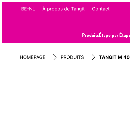
BE-NL
À propos de Tangit
Contact
Produits
Étape par Étap
HOMEPAGE
PRODUITS
TANGIT M 4