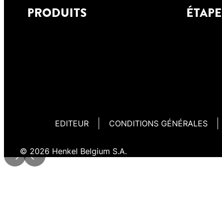
Pour une étanchéité immédiate
PRODUITS
ÉTAPE
des filetages métalliques et
plastiques selon ISO 7-1 jusqu'à
4" dans les systèmes de
tuyauterie d'eau, de gaz et d'air
comprimé.
EDITEUR
CONDITIONS GÉNÉRALES
© 2026 Henkel Belgium S.A.