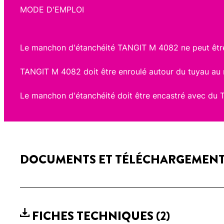
MODE D'EMPLOI
Le manchon d'étanchéité TANGIT M 4082 ne peut être
TANGIT M 4082 doit être enroulé autour du tuyau au m
Le manchon d'étanchéité doit être encastré avec du
DOCUMENTS ET TÉLÉCHARGEMEN
FICHES TECHNIQUES
(2)