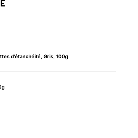
É
es d'étanchéité, Gris, 100g
0g