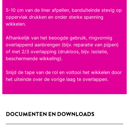
5-10 cm van de liner afpellen, banduiteinde stevig op
oppervlak drukken en onder sterke spanning
wikkelen.
Afhankelijk van het beoogde gebruik, ringvormig
overlappend aanbrengen (bijv. reparatie van pijpen)
of met 2/3 overlapping (drukloos, bijv. isolatie,
beschermende wikkeling).
Snijd de tape van de rol en voltooi het wikkelen door
het uiteinde over de vorige laag te overlappen.
DOCUMENTEN EN DOWNLOADS