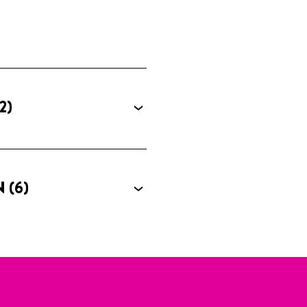
2)
N
(6)