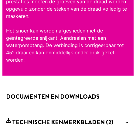
prestaties moeten de groeven van de draad worden
opgevuld zonder de steken van de draad volledig te
maskeren.
Het snoer kan worden afgesneden met de
geïntegreerde snijkant. Aandraaien met een
waterpomptang. De verbinding is corrigeerbaar tot
45° draai en kan onmiddellijk onder druk gezet
worden.
DOCUMENTEN EN DOWNLOADS
TECHNISCHE KENMERKBLADEN
(2)